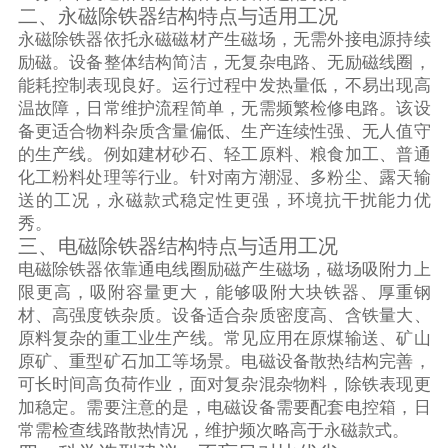
二、永磁除铁器结构特点与适用工况
永磁除铁器依托永磁磁材产生磁场，无需外接电源持续
励磁。设备整体结构简洁，无复杂电路、无励磁线圈，
能耗控制表现良好。运行过程中发热量低，不易出现高
温故障，日常维护流程简单，无需频繁检修电路。该设
备更适合物料杂质含量偏低、生产连续性强、无人值守
的生产线。例如建材砂石、轻工原料、粮食加工、普通
化工粉料处理等行业。针对南方潮湿、多粉尘、露天输
送的工况，永磁款式稳定性更强，环境抗干扰能力优
秀。
三、电磁除铁器结构特点与适用工况
电磁除铁器依靠通电线圈励磁产生磁场，磁场吸附力上
限更高，吸附容量更大，能够吸附大块铁器、厚重钢
材、高强度铁杂质。设备适合杂质密度高、含铁量大、
原料复杂的重工业生产线。常见应用在原煤输送、矿山
原矿、重型矿石加工等场景。电磁设备散热结构完善，
可长时间高负荷作业，面对复杂混杂物料，除铁表现更
加稳定。需要注意的是，电磁设备需要配套电控箱，日
常需检查线路散热情况，维护频次略高于永磁款式。