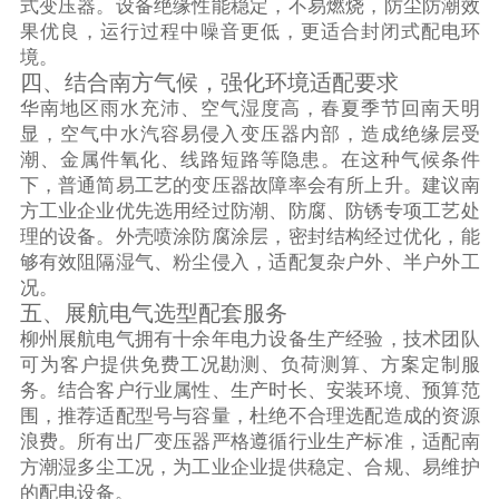
式变压器。设备绝缘性能稳定，不易燃烧，防尘防潮效
果优良，运行过程中噪音更低，更适合封闭式配电环
境。
四、结合南方气候，强化环境适配要求
华南地区雨水充沛、空气湿度高，春夏季节回南天明
显，空气中水汽容易侵入变压器内部，造成绝缘层受
潮、金属件氧化、线路短路等隐患。在这种气候条件
下，普通简易工艺的变压器故障率会有所上升。建议南
方工业企业优先选用经过防潮、防腐、防锈专项工艺处
理的设备。外壳喷涂防腐涂层，密封结构经过优化，能
够有效阻隔湿气、粉尘侵入，适配复杂户外、半户外工
况。
五、展航电气选型配套服务
柳州展航电气拥有十余年电力设备生产经验，技术团队
可为客户提供免费工况勘测、负荷测算、方案定制服
务。结合客户行业属性、生产时长、安装环境、预算范
围，推荐适配型号与容量，杜绝不合理选配造成的资源
浪费。所有出厂变压器严格遵循行业生产标准，适配南
方潮湿多尘工况，为工业企业提供稳定、合规、易维护
的配电设备。