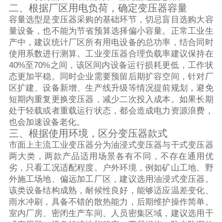
二、根据厂区用电负荷，确定变压器容量
容量选型是变压器采购的基础环节，切忌盲目选购大容
量设备，也不能为节省预算选择偏小容量。正常工业生
产中，建议统计厂区所有用电设备的总功率，结合同时
使用系数进行测算。工业变压器合理负载率建议保持在
40%至70%之间，该区间内设备运行损耗更低，工作状
态更加平稳。同时企业需要预留后期扩容空间，针对厂
区扩建、设备新增、生产线升级等情况提前规划，避免
短期内重复更换变压器，减少二次投入成本。如果长期
处于轻载或者重载运行状态，都会造成电力资源浪费，
也会加速设备老化。
三、根据使用环境，区分变压器款式
市面上主流工业变压器分为油浸式变压器与干式变压器
两大类，两款产品适用场景各有不同，不存在通用优
劣，只看工况适配程度。户外环境，例如矿山工地、野
外施工场地、偏远加工厂区，建议选用油浸式变压器。
该类设备结构成熟，耐候性良好，能够适应温差变化、
雨水冲刷，具备不错的散热能力，后期维护操作简单。
室内厂房、密闭生产车间、人员密集区域，建议选用干