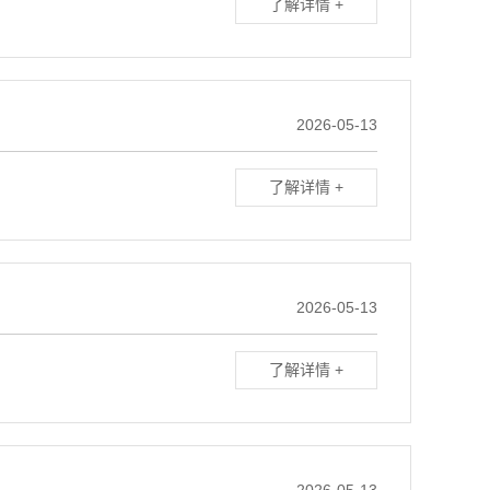
了解详情 +
2026-05-13
了解详情 +
2026-05-13
了解详情 +
2026-05-13