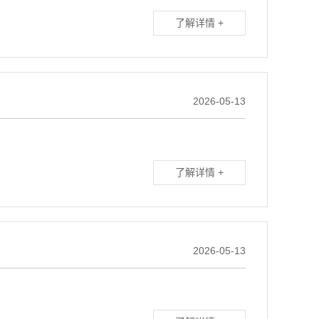
了解详情 +
2026-05-13
了解详情 +
2026-05-13