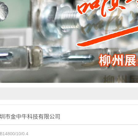
圳市金中牛科技有限公司
B14800/10/0.4